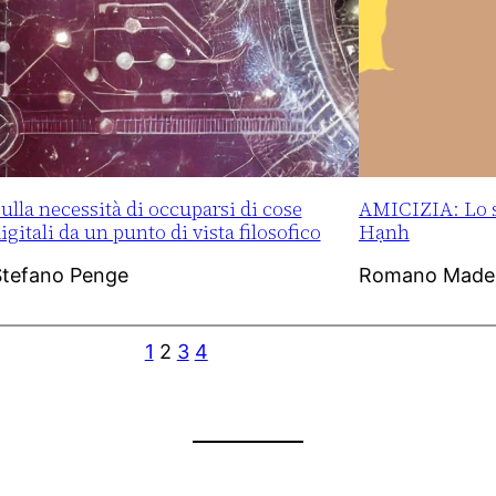
ulla necessità di occuparsi di cose
AMICIZIA: Lo s
igitali da un punto di vista filosofico
Hạnh
Stefano Penge
Romano Made
1
2
3
4