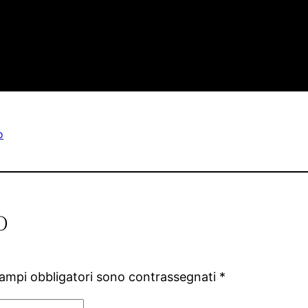
o
o
campi obbligatori sono contrassegnati
*