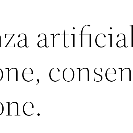
za artificia
one, consen
one.