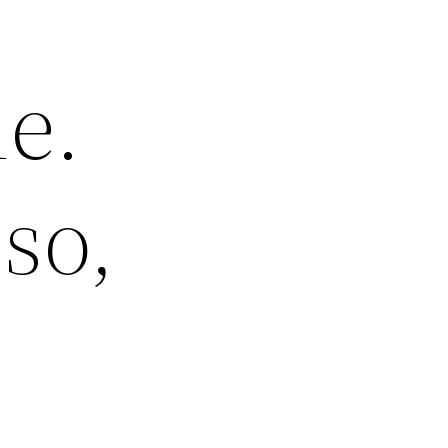
le.
so,