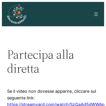
Vai
al
contenuto
Partecipa alla
diretta
Se il video non dovesse apparire, cliccare sul
seguente link:
https://streamyard.com/watch/SzQaAd5dWWAp