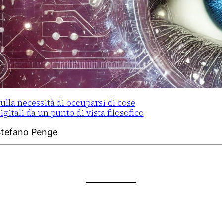
ulla necessità di occuparsi di cose
igitali da un punto di vista filosofico
Stefano Penge